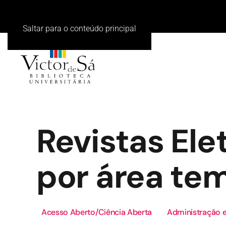
Saltar para o conteúdo principal
Revistas Ele
por área te
Acesso Aberto/Ciência Aberta
Administração e