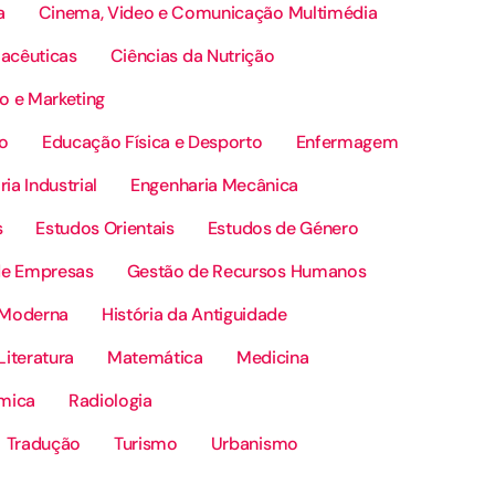
a
Cinema, Video e Comunicação Multimédia
acêuticas
Ciências da Nutrição
 e Marketing
o
Educação Física e Desporto
Enfermagem
ia Industrial
Engenharia Mecânica
s
Estudos Orientais
Estudos de Género
de Empresas
Gestão de Recursos Humanos
a Moderna
História da Antiguidade
Literatura
Matemática
Medicina
mica
Radiologia
Tradução
Turismo
Urbanismo