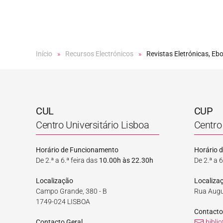
Início
Recursos Electrónicos
Revistas Eletrónicas, Eb
CUL
CUP
Centro Universitário Lisboa
Centro 
Horário de Funcionamento
Horário 
De 2.ª a 6.ª feira das
10.00h às 22.30h
De 2.ª a 6
Localização
Localiza
Campo Grande, 380 - B
Rua Augu
1749-024 LISBOA
Contacto
Contacto Geral
bibli