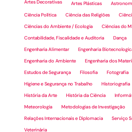
Artes Decorativas
Artes Plásticas
Astronom
Ciência Política
Ciência das Religiões
Ciênci
Ciências do Ambiente / Ecologia
Ciências do M
Contabilidade, Fiscalidade e Auditoria
Dança
Engenharia Alimentar
Engenharia Biotecnologic
Engenharia do Ambiente
Engenharia dos Materi
Estudos de Segurança
Filosofia
Fotografia
Higiene e Segurança no Trabalho
Historiografia
História da Arte
História da Ciência
Informá
Meteorologia
Metodologias de Investigação
Relações Internacionais e Diplomacia
Serviço S
Veterinária