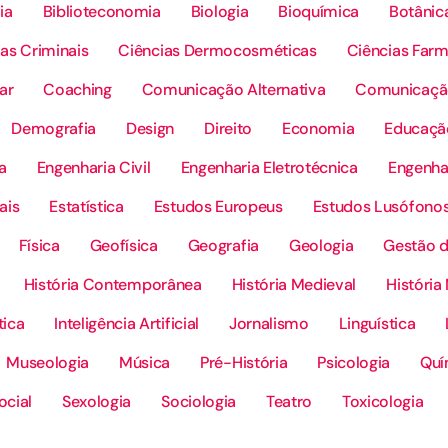
ia
Biblioteconomia
Biologia
Bioquímica
Botânic
as Criminais
Ciências Dermocosméticas
Ciências Farm
ar
Coaching
Comunicação Alternativa
Comunicação
Demografia
Design
Direito
Economia
Educaçã
a
Engenharia Civil
Engenharia Eletrotécnica
Engenhar
ais
Estatística
Estudos Europeus
Estudos Lusófono
Física
Geofísica
Geografia
Geologia
Gestão 
História Contemporânea
História Medieval
Históri
tica
Inteligência Artificial
Jornalismo
Linguística
Museologia
Música
Pré-História
Psicologia
Quí
ocial
Sexologia
Sociologia
Teatro
Toxicologia