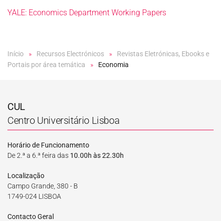
YALE: Economics Department Working Papers
Início
Recursos Electrónicos
Revistas Eletrónicas, Ebooks e
Portais por área temática
Economia
CUL
Centro Universitário Lisboa
Horário de Funcionamento
De 2.ª a 6.ª feira das
10.00h às 22.30h
Localização
Campo Grande, 380 - B
1749-024 LISBOA
Contacto Geral