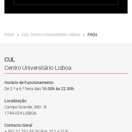
Início
CUL Centro Universitário Lisboa
FAQs
CUL
Centro Universitário Lisboa
Horário de Funcionamento
De 2.ª a 6.ª feira das
10.00h às 22.30h
Localização
Campo Grande, 380 - B
1749-024 LISBOA
Contacto Geral
+ 351 21 751 55 00
(Ext. 711 e 713)