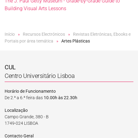
The J. Paul Getty Museum - Grade-by-Grade Guide to
Building Visual Arts Lessons
Início
Recursos Electrónicos
Revistas Eletrónicas, Ebooks e
Portais por área temática
Artes Plásticas
CUL
Centro Universitário Lisboa
Horário de Funcionamento
De 2.ª a 6.ª feira das
10.00h às 22.30h
Localização
Campo Grande, 380 - B
1749-024 LISBOA
Contacto Geral