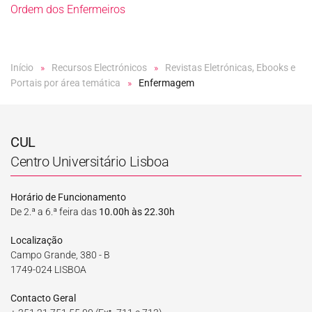
Ordem dos Enfermeiros
Início
Recursos Electrónicos
Revistas Eletrónicas, Ebooks e
Portais por área temática
Enfermagem
CUL
Centro Universitário Lisboa
Horário de Funcionamento
De 2.ª a 6.ª feira das
10.00h às 22.30h
Localização
Campo Grande, 380 - B
1749-024 LISBOA
Contacto Geral