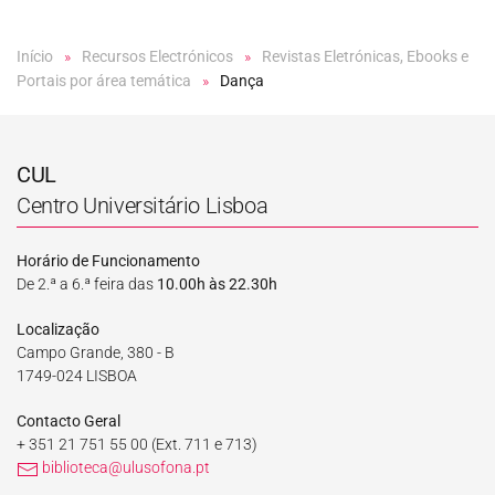
Início
Recursos Electrónicos
Revistas Eletrónicas, Ebooks e
Portais por área temática
Dança
CUL
Centro Universitário Lisboa
Horário de Funcionamento
De 2.ª a 6.ª feira das
10.00h às 22.30h
Localização
Campo Grande, 380 - B
1749-024 LISBOA
Contacto Geral
+ 351 21 751 55 00
(Ext. 711 e 713)
biblioteca@ulusofona.pt