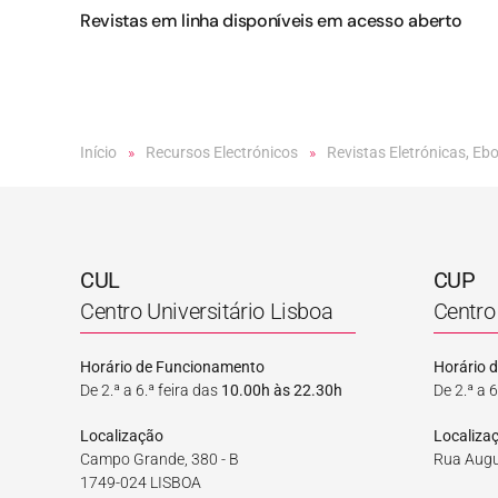
Revistas em linha disponíveis em acesso aberto
Início
Recursos Electrónicos
Revistas Eletrónicas, Eb
CUL
CUP
Centro Universitário Lisboa
Centro 
Horário de Funcionamento
Horário 
De 2.ª a 6.ª feira das
10.00h às 22.30h
De 2.ª a 6
Localização
Localiza
Campo Grande, 380 - B
Rua Augu
1749-024 LISBOA