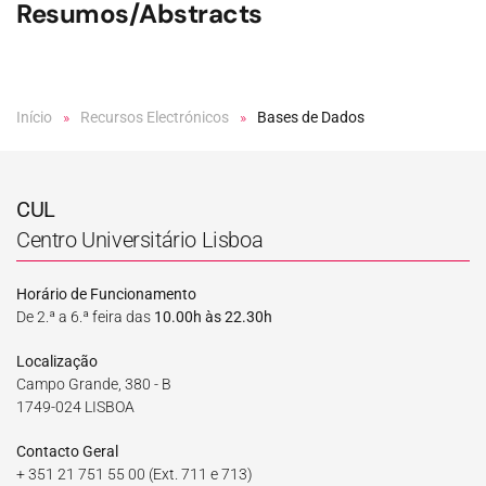
Resumos/Abstracts
Início
Recursos Electrónicos
Bases de Dados
CUL
Centro Universitário Lisboa
Horário de Funcionamento
De 2.ª a 6.ª feira das
10.00h às 22.30h
Localização
Campo Grande, 380 - B
1749-024 LISBOA
Contacto Geral
+ 351 21 751 55 00
(Ext. 711 e 713)